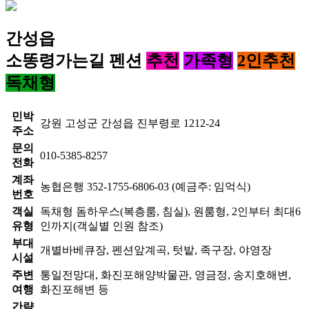
간성읍
소똥령가는길 펜션
추천
가족형
2인추천
독채형
민박
강원 고성군 간성읍 진부령로 1212-24
주소
문의
010-5385-8257
전화
계좌
농협은행 352-1755-6806-03 (예금주: 임억식)
번호
객실
독채형 돔하우스(복층룸, 침실), 원룸형, 2인부터 최대6
유형
인까지(객실별 인원 참조)
부대
개별바베큐장, 펜션앞계곡, 텃밭, 족구장, 야영장
시설
주변
통일전망대, 화진포해양박물관, 영금정, 송지호해변,
여행
화진포해변 등
간략