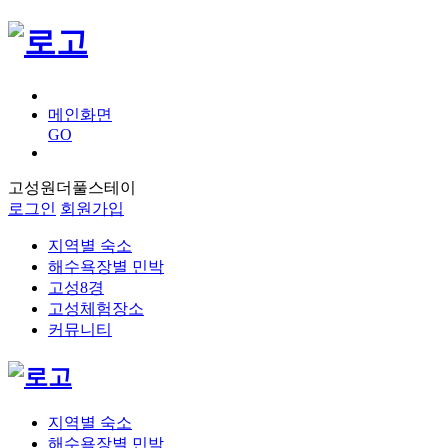
메인화면
GO
고성원더풀스테이
로그인
회원가입
지역별 숙소
해수욕장별 민박
고성8경
고성체험장소
커뮤니티
지역별 숙소
해수욕장별 민박