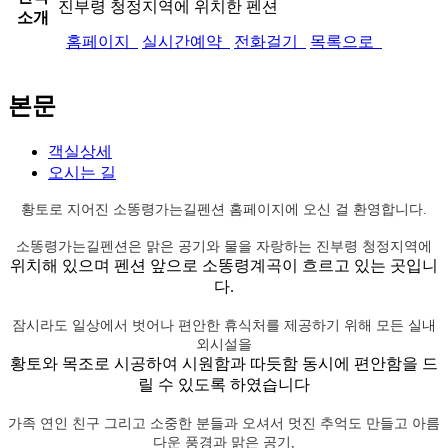
진부령 청정지역에 위치한 펜션
소개
홈페이지
실시간예약
전화걸기
목록으로
본문
객실상세
오시는 길
황토로 지어진 소똥령가는길펜션 홈페이지에 오신 걸 환영합니다.
소똥령가는길펜션은 맑은 공기와 물을 자랑하는 진부령 청정지역에
위치해 있으며 펜션 앞으로 소똥령계곡이 흐르고 있는 곳입니
다.
잠시라도 일상에서 벗어나 편안한 휴식처를 제공하기 위해 모든 실내
외시설을
황토와 목조로 시공하여 시원함과 따듯함 동시에 편안함을 드
릴 수 있도록 하였습니다
가족 연인 친구 그리고 소중한 분들과 오셔서 멋진 추억도 만들고 아름
다운 풍경과 맑은 공기,