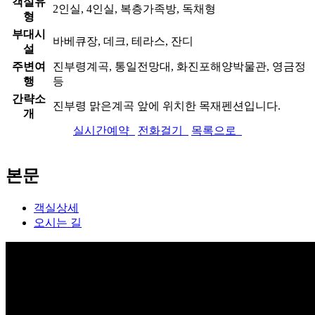
객실유
2인실, 4인실, 복층가족방, 독채형
형
부대시
바베큐장, 데크, 테라스, 잔디
설
주변여
진부령계곡, 통일전망대, 화진포해양박물관, 영금정
행
등
간략소
진부령 맑은계곡 앞에 위치한 목재펜션입니다.
개
실시간예약
전화걸기
목록으로
본문
객실상세
오시는 길