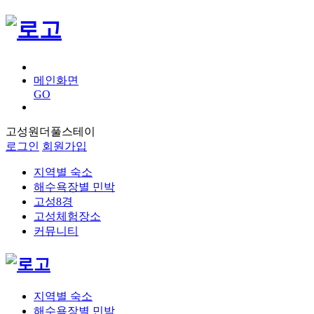
메인화면
GO
고성원더풀스테이
로그인
회원가입
지역별 숙소
해수욕장별 민박
고성8경
고성체험장소
커뮤니티
지역별 숙소
해수욕장별 민박