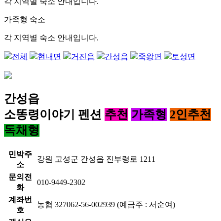
각 지역별 숙소 안내입니다.
가족형 숙소
각 지역별 숙소 안내입니다.
전체
현내면
거진읍
간성읍
죽왕면
토성면
간성읍
소똥령이야기 펜션
추천
가족형
2인추천
독채형
민박주
강원 고성군 간성읍 진부령로 1211
소
문의전
010-9449-2302
화
계좌번
농협 327062-56-002939 (예금주 : 서순여)
호