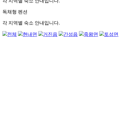
각 지역별 숙소 안내입니다.
독채형 펜션
각 지역별 숙소 안내입니다.
전체
현내면
거진읍
간성읍
죽왕면
토성면