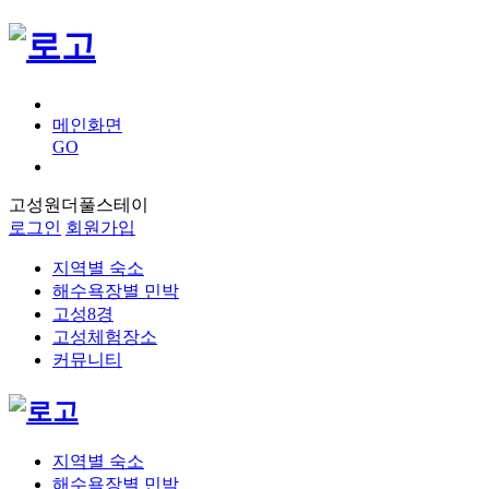
메인화면
GO
고성원더풀스테이
로그인
회원가입
지역별 숙소
해수욕장별 민박
고성8경
고성체험장소
커뮤니티
지역별 숙소
해수욕장별 민박