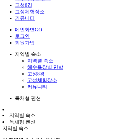
고성8경
고성체험장소
커뮤니티
메인화면GO
로그인
회원가입
지역별 숙소
지역별 숙소
해수욕장별 민박
고성8경
고성체험장소
커뮤니티
독채형 펜션
지역별 숙소
독채형 펜션
지역별 숙소