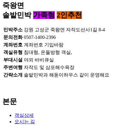
죽왕면
솔밭민박
가족형
2인추천
민박주소
강원 고성군 죽왕면 자작도선사1길 8-4
문의전화
0507-1400-2396
계좌번호
계좌번호 기입바람
객실유형
침대형, 온돌방형 객실,
부대시설
야외 바비큐실
주변여행
자작도 및 삼포해수욕장
간략소개
솔밭민박과 해돋이하우스 같이 운영해요
본문
객실상세
오시는 길