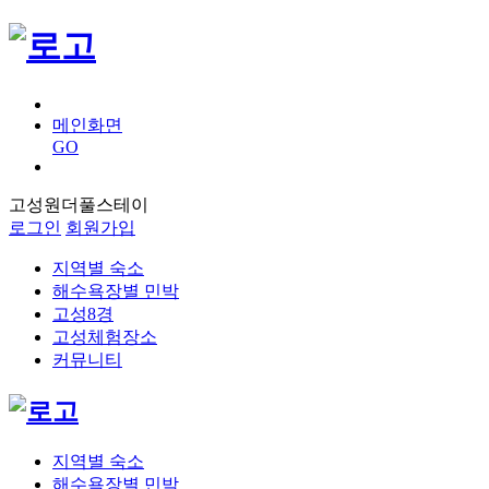
메인화면
GO
고성원더풀스테이
로그인
회원가입
지역별 숙소
해수욕장별 민박
고성8경
고성체험장소
커뮤니티
지역별 숙소
해수욕장별 민박